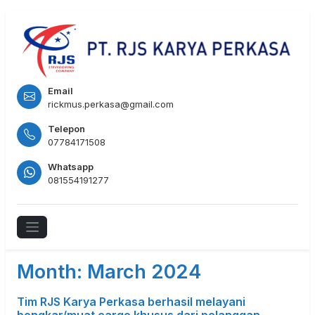
Email
rickmus.perkasa@gmail.com
Telepon
07784171508
Whatsapp
081554191277
Main Navigation
Month:
March 2024
Tim RJS Karya Perkasa berhasil melayani