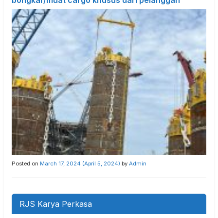
bongkar/muat cargo khusus dari pelanggan
Posted on
March 17, 2024
(April 5, 2024)
by
Admin
RJS Karya Perkasa