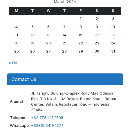
March 2024
M
T
W
T
F
S
S
1
2
3
4
5
6
7
8
9
10
11
12
13
14
15
16
17
18
19
20
21
22
23
24
25
26
27
28
29
30
31
« Feb
Contact Us
Jl. Tengku Sulung,Komplek Ruko Mas Odessa
Blok B18 No. 3 – 3A Belian, Batam Kota – Batam
Alamat
Center, Batam, Kepulauan Riau – Indonesia
29464
Telepon
+62 778 417 1508
Whatsapp
+62815 5419 1277